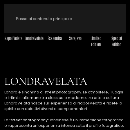
Passa al contenuto principale
NapoliVelata
LondraVelata
Essaouira
Sarajevo
Limited
Special
Edition
Edition
LONDRAVELATA
Londra è sinonimo di street photography. Le atmosfere, i luoghi
e i ritmi si alternano tra classico e moderno, tra arte e cultura.
LondraVelata nasce sull’esperienza di NapoliVelata e ripete lo
spirito con obiettivi diversi e complementari.
La “
street photography
” londinese è un’immersione fotografica
e rappresenta un’esperienza intensa sotto il profilo fotografico,