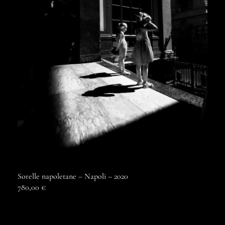
Sorelle napoletane – Napoli – 2020
780,00
€