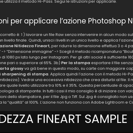
e utilizza il metodo Hi-Pass. Segui le istruzioni per applicarle.
ioni per applicare l’azione Photoshop N
corretto è: 1 ) lavorare un file Raw senza intervenire in alcun modo sull
n livello finale. Quindi, unisci i livelli in un unico livello e applica l’azi
‘azione Nitidezza Fineart
, per ridurre la dimensione effettua 3 o 
-> “Dimensione immagine” -> Scegli il metodo ricampionatura “Bicubic
i 1080 px lato lungo per Instagram. Per gli altri social è sufficiente 16
ne pari o superiore al 65%. 3b)
Per la stampa
esportare il file senz
arta glossy
va già bene in questo modo, su carte con maggiore capac
i
sharpening di stampa
. Applica quindi l’azione con il metodo Hi-Pa
nitidezza). Vedrai una eccessiva nitidezza che crea disturbi al file. Il m
are quale livello utilizzare tra 10% e il 35%. Questa percentuale di opa
ipologia di stampante. In tutti i casi il mio consiglio è di iniziare con va
ioni dello stampatore, per il file Jpg o Tiff. Sul Jpg è consigliato non 
ia la “qualità” al 100%. L’azione non funziona con Adobe Lightroom e
IDEZZA FINEART SAMPLE