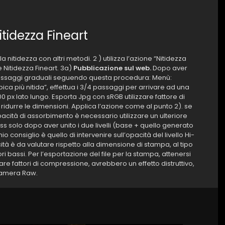
itidezza Fineart
a nitidezza con altri metodi. 2 ) utilizza l’azione “Nitidezza
one Nitidezza Fineart. 3a)
Pubblicazione sul web.
Dopo aver
4 passaggi graduali seguendo questa procedura: Menù:
a più nitida”, effettua i 3/4 passaggi per arrivare ad una
00 px lato lungo. Esporta Jpg con sRGB utilizzare fattore di
a ridurre le dimensioni. Applica l’azione come al punto 2). se
ità di assorbimento è necessario utilizzare un ulteriore
ss solo dopo aver unito i due livelli (base + quello generato
io consiglio è quello di intervenire sull’opacità del livello Hi-
cità è da valutare rispetto alla dimensione di stampa, al tipo
lori bassi. Per l’esportazione del file per la stampa, attenersi
usare fattori di compressione, avrebbero un effetto distruttivo,
 Camera Raw.