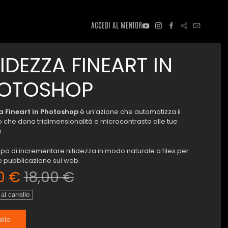
ACCEDI AL MENTOR
TIDEZZA FINEART IN
OTOSHOP
a Fineart in Photoshop
è un’azione che automatizza il
 che dona tridimensionalità e microcontrasto alle tue
.
po di incrementare nitidezza in modo naturale a files per
 pubblicazione sul web.
00
€
18,00
€
A
al carrello
ello
HOP