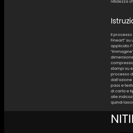
nitidezza ch
Istruz
Il processo 
Fineart” su u
applicato l
“Immagine” 
dimensione d
compressio
stampi su
c
processo d
dall’azione 
pass e test
di carta e t
alle indicaz
quindi lasc
NIT