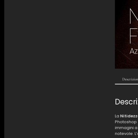
Descrizio
Descri
La
Nitidezz
Photoshop è
immagini a 
notevole. L