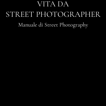
VITA DA
STREET PHOTOGRAPHER
Manuale di Street Photography
Tecnica, approccio e filosofie sulla Street
Photography.
11 capitoli, 50 fotografie e 11 racconti.
220 pagine di pura passione.
PDF scaricabile | Libro cartaceo | Libro cartaceo
copertina rigida
da 6 a 25 Euro